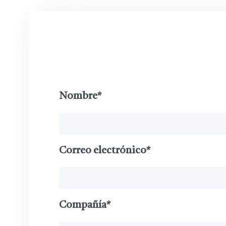
reputación por beneficiar a los clientes como un socio
Agradecemos su contacto y nos gustaría desarrollar u
usted.
Nombre*
Correo electrónico*
Compañía*