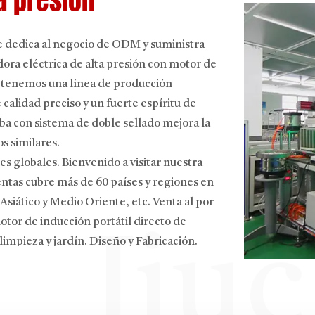
a presión
e dedica al negocio de ODM y suministra
ra eléctrica de alta presión con motor de
, tenemos una línea de producción
calidad preciso y un fuerte espíritu de
a con sistema de doble sellado mejora la
s similares.
s globales. Bienvenido a visitar nuestra
entas cubre más de 60 países y regiones en
Asiático y Medio Oriente, etc.
Venta al por
otor de inducción portátil
directo de
Jiu
impieza y jardín. Diseño y Fabricación.
001 certificado. Y la serie de productos
E/EMC/ETL/ROHS de la Comunidad Europea,
cación GS alemana. Tenemos buena