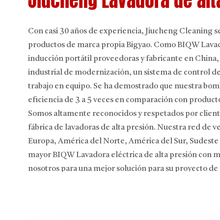
Jiucheng Lavadora de alt
Con casi 30 años de experiencia, Jiucheng Cleaning s
productos de marca propia Bigyao. Como
BIQW Lavado
inducción portátil proveedoras
y fabricante en China
industrial de modernización, un sistema de control de 
trabajo en equipo. Se ha demostrado que nuestra bomb
eficiencia de 3 a 5 veces en comparación con producto
Somos altamente reconocidos y respetados por cliente
fábrica de lavadoras de alta presión. Nuestra red de v
Europa, América del Norte, América del Sur, Sudeste 
mayor BIQW Lavadora eléctrica de alta presión con m
nosotros para una mejor solución para su proyecto de l
Nuestra empresa cuenta con el sistema de calidad ISO9
de lavado a alta presión aprobó la certificación C
la certificación ETL/UL estadounidense y la certifi