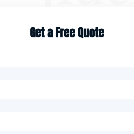
 comercial confiable y confiable.
na buena asociación a largo plazo con
Get a Free Quote