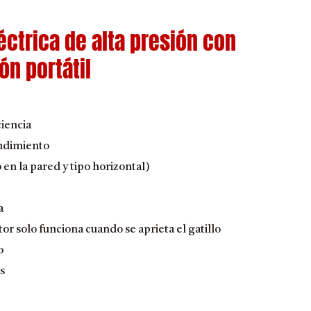
éctrica de alta presión con
ón portátil
ciencia
endimiento
 en la pared y tipo horizontal)
a
or solo funciona cuando se aprieta el gatillo
o
s