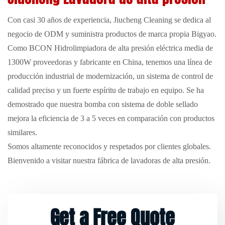
Con casi 30 años de experiencia, Jiucheng Cleaning se dedica al
negocio de ODM y suministra productos de marca propia Bigyao.
Como
BCON Hidrolimpiadora de alta presión eléctrica media de
1300W proveedoras
y fabricante en China, tenemos una línea de
producción industrial de modernización, un sistema de control de
calidad preciso y un fuerte espíritu de trabajo en equipo. Se ha
demostrado que nuestra bomba con sistema de doble sellado
mejora la eficiencia de 3 a 5 veces en comparación con productos
similares.
Somos altamente reconocidos y respetados por clientes globales.
Bienvenido a visitar nuestra fábrica de lavadoras de alta presión.
Nuestra red de ventas cubre más de 60 países y regiones en
Europa, América del Norte, América del Sur, Sudeste Asiático y
Medio Oriente, etc.
Venta al por mayor BCON Hidrolimpiadora
Get a Free Quote
de alta presión eléctrica media de 1300W
directo de nosotros para