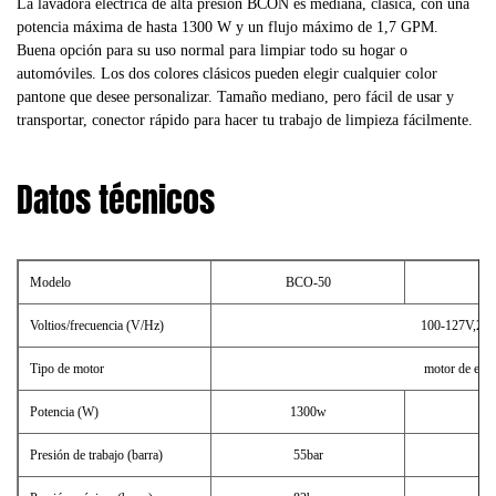
La lavadora eléctrica de alta presión BCON es mediana, clásica, con una
potencia máxima de hasta 1300 W y un flujo máximo de 1,7 GPM.
Buena opción para su uso normal para limpiar todo su hogar o
automóviles. Los dos colores clásicos pueden elegir cualquier color
pantone que desee personalizar. Tamaño mediano, pero fácil de usar y
transportar, conector rápido para hacer tu trabajo de limpieza fácilmente.
Datos técnicos
Modelo
BCO-50
BC
Voltios/frecuencia (V/Hz)
100-127V,22
Tipo de motor
motor de esco
Potencia (W)
1300w
1
Presión de trabajo (barra)
55bar
7