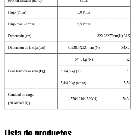
Presión máxima (barra)
82bar
10
Flujo (l/min)
5,0 l/min
5,5
Flujo máx. (L/min)
6,5 l/min
6,8
Dimensión (cm)
32X23X70cm(H) 31X23
Dimensión de la caja (cm)
30x28,5X52,4 cm (N)
34X28.9
5/4,5 kg (N)
5,1/4
Peso bruto/peso neto (kg)
5,1/4,6 kg (T)
5,3/4
5,4/4,9 kg (altura)
5,5/5,0 
Cantidad de carga
570/1210/1520(N)
540/115
(20'/40'/40HQ)
Lista de productos