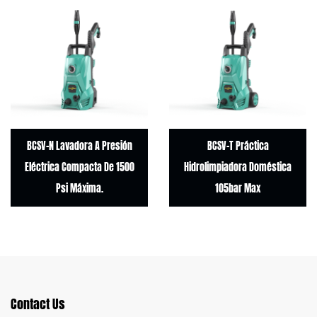
CSV-N Lavadora A Presión
BCSV-T Práctica
léctrica Compacta De 1500
Hidrolimpiadora Doméstica
El
Psi Máxima.
105bar Max
Contact Us